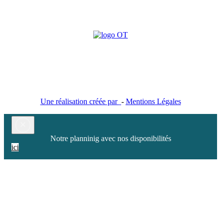
Aux Studios du Parc : Hébergement location de chambres,
gites, studios et appartements vacances à Plombières les Bains
Une réalisation créée par
-
Mentions Légales
×
Notre planninig avec nos disponibilités
ici